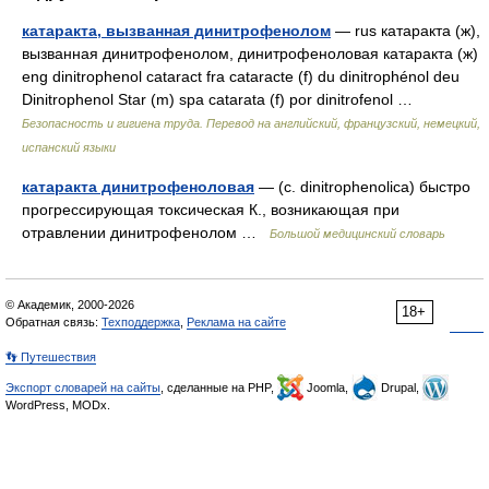
катаракта, вызванная динитрофенолом
— rus катаракта (ж),
вызванная динитрофенолом, динитрофеноловая катаракта (ж)
eng dinitrophenol cataract fra cataracte (f) du dinitrophénol deu
Dinitrophenol Star (m) spa catarata (f) por dinitrofenol …
Безопасность и гигиена труда. Перевод на английский, французский, немецкий,
испанский языки
катаракта динитрофеноловая
— (с. dinitrophenolica) быстро
прогрессирующая токсическая К., возникающая при
отравлении динитрофенолом …
Большой медицинский словарь
© Академик, 2000-2026
18+
Обратная связь:
Техподдержка
,
Реклама на сайте
👣 Путешествия
Экспорт словарей на сайты
, сделанные на PHP,
Joomla,
Drupal,
WordPress, MODx.